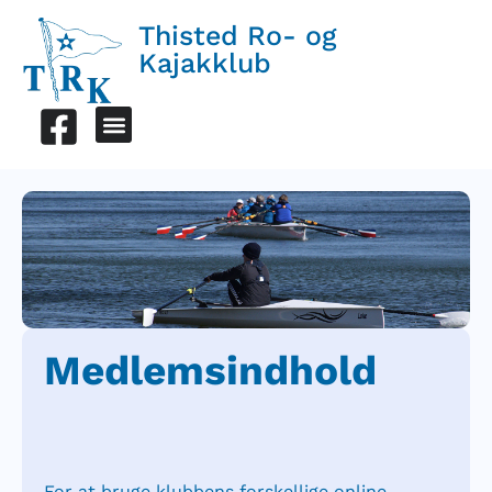
Thisted Ro- og
Kajakklub
Medlemsindhold
For at bruge klubbens forskellige online