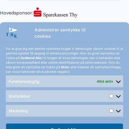
Hovedsponsor:
Administrer samtykke til
cookies
For at give dig den bedste oplevelse bruger vi teknologier såsom cookies til at
gemme og/eller få adgang til enhedsoplysninger. Hvis du giver samtykke (at
trykke på
Godkend Alle
) til brugen af disse teknologier, kan vi behandle data
såsom browseradfærd eller unikke identifikatorer på dette websted. Hvis du
ikke giver dit samtykke (at trykke på
Afvis
) eller trækker dit samtykke tilbage,
kan visse funktioner blive påvirket negativt.
Funktionsdygtig
Altid aktiv
Statistikker
Thisted Ro- og Kajakklub
Marketing
Simons Bakke 21-23, 7700 Thisted