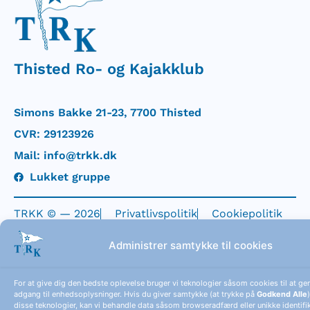
Thisted Ro- og Kajakklub
Simons Bakke 21-23, 7700 Thisted
CVR: 29123926
Mail: info@trkk.dk
Lukket gruppe
TRKK © — 2026
Privatlivspolitik
Cookiepolitik
Simsoft – Webbureau I Nordjylland
Administrer samtykke til cookies
For at give dig den bedste oplevelse bruger vi teknologier såsom cookies til at ge
adgang til enhedsoplysninger. Hvis du giver samtykke (at trykke på
Godkend Alle
disse teknologier, kan vi behandle data såsom browseradfærd eller unikke identifi